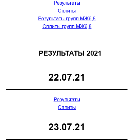
Результаты
Сплиты
Результаты групп МЖ6,8
Сплиты групп МЖ6,8
РЕЗУЛЬТАТЫ 2021
22.07.21
Результаты
Сплиты
23.07.21