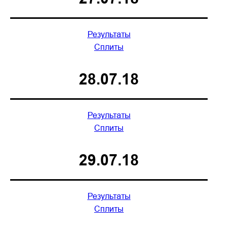
Результаты
Сплиты
28.07.18
Результаты
Сплиты
29.07.18
Результаты
Сплиты