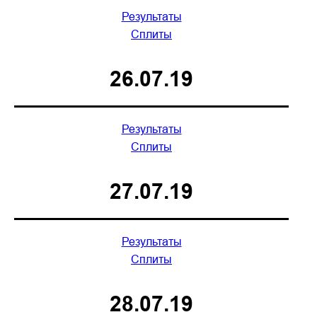
Результаты
Сплиты
26.07.19
Результаты
Сплиты
27.07.19
Результаты
Сплиты
28.07.19