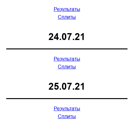
Результаты
Сплиты
24.07.21
Результаты
Сплиты
25.07.21
Результаты
Сплиты