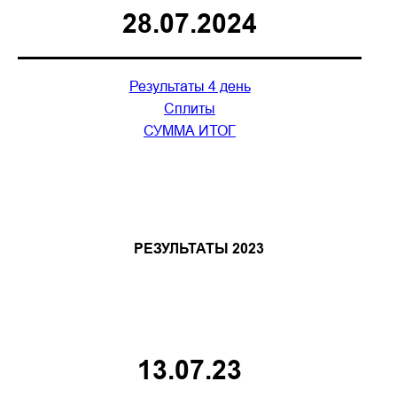
28.07.2024
Результаты 4 день
Сплиты
СУММА ИТОГ
РЕЗУЛЬТАТЫ 2023
13.07.23