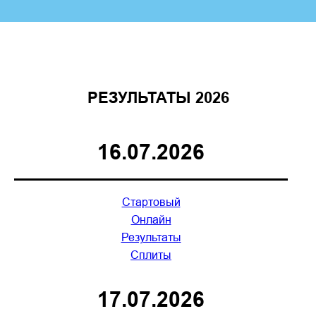
РЕЗУЛЬТАТЫ 2026
16.07.2026
Стартовый
Онлайн
Результаты
Сплиты
17.07.2026