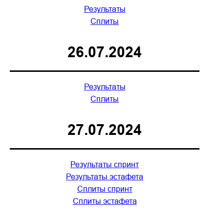
Результаты
Сплиты
26.07.2024
Результаты
Сплиты
27.07.2024
Результаты спринт
Результаты эстафета
Сплиты спринт
Сплиты эстафета