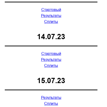
Стартовый
Результаты
Сплиты
14.07.23
Стартовый
Результаты
Сплиты
15.07.23
Результаты
Сплиты