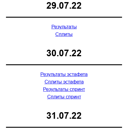
29.07.22
Результаты
Сплиты
30.07.22
Результаты эстафета
Сплиты эстафета
Результаты спринт
Сплиты спринт
31.07.22