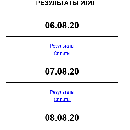
РЕЗУЛЬТАТЫ 2020
06.08.20
Результаты
Сплиты
07.08.20
Результаты
Сплиты
08.08.20