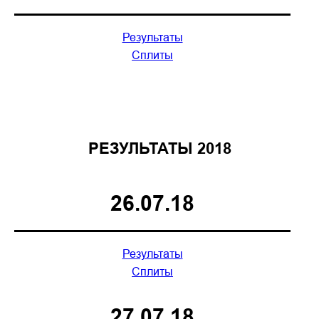
Результаты
Сплиты
РЕЗУЛЬТАТЫ 2018
26.07.18
Результаты
Сплиты
27.07.18